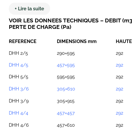
+ Lire la suite
VOIR LES DONNEES TECHNIQUES – DEBIT (m3
PERTE DE CHARGE (Pa)
REFERENCE
DIMENSIONS mm
HAUT
DHH 2/5
290×595
292
DHH 4/5
457×595
292
DHH 5/5
595×595
292
DHH 3/6
305×610
292
DHH 3/9
305×915
292
DHH 4/4
457×457
292
DHH 4/6
457×610
292